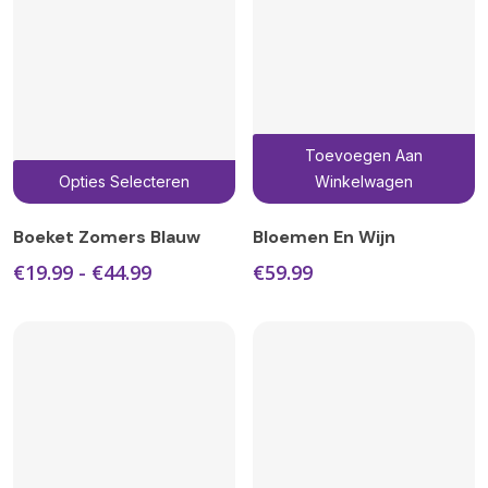
op
o
de
d
productpagina
p
Toevoegen Aan
Dit
Opties Selecteren
Winkelwagen
product
heeft
Boeket Zomers Blauw
Bloemen En Wijn
meerdere
Prijsklasse:
€
19.99
-
€
44.99
€
59.99
variaties.
€19.99
Deze
tot
€44.99
optie
kan
gekozen
worden
op
de