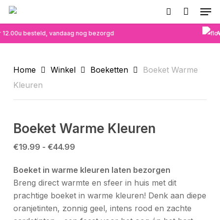
Skip
Men
to
search
main
 12.00u besteld, vandaag nog bezorgd
A
content
Home
Winkel
Boeketten
Boeket Warme
Kleuren
Boeket Warme Kleuren
Prijsklasse:
€
19.99
-
€
44.99
€19.99
Boeket in warme kleuren laten bezorgen
tot
Breng direct warmte en sfeer in huis met dit
€44.99
prachtige boeket in warme kleuren! Denk aan diepe
oranjetinten, zonnig geel, intens rood en zachte