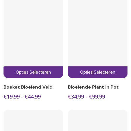
Dit
D
Opties Selecteren
Opties Selecteren
product
p
heeft
h
Boeket Bloeiend Veld
Bloeiende Plant In Pot
meerdere
m
Prijsklasse:
Prijsklasse
€
19.99
-
€
44.99
€
34.99
-
€
99.99
variaties.
v
€19.99
€34.99
Deze
D
tot
tot
€44.99
€99.99
optie
o
kan
k
gekozen
g