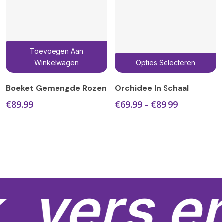
productpagina
Toevoegen Aan
D
Winkelwagen
Opties Selecteren
p
h
Boeket Gemengde Rozen
Orchidee In Schaal
m
Prijsklasse
€
89.99
€
69.99
-
€
89.99
v
€69.99
D
tot
€89.99
o
k
g
w
, vers e
o
d
p