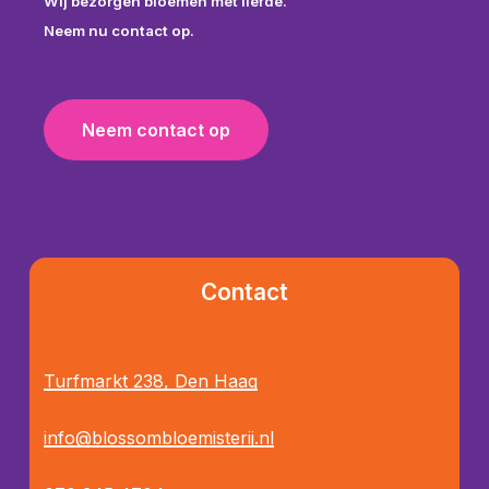
Wij bezorgen bloemen met liefde.
Neem nu contact op.
N
e
e
m
c
o
n
t
a
c
t
o
p
Contact
Turfmarkt 238, Den Haag
info@blossombloemisterij.nl