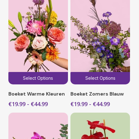
Dit
Dit
Select Options
Select Options
product
pro
heeft
hee
Boeket Warme Kleuren
Boeket Zomers Blauw
meerdere
mee
Prijsklasse:
Prijsklasse
€
19.99
-
€
44.99
€
19.99
-
€
44.99
variaties.
vari
€19.99
€19.99
Deze
Dez
tot
tot
€44.99
€44.99
optie
opti
kan
kan