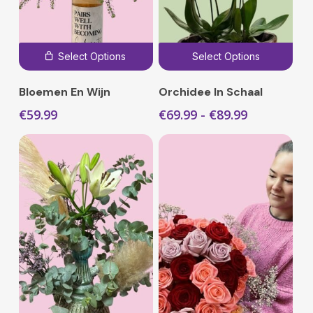
Dit
Select Options
Select Options
pro
hee
Bloemen En Wijn
Orchidee In Schaal
mee
Prijsklasse
€
59.99
€
69.99
-
€
89.99
vari
€69.99
Dez
tot
€89.99
opti
kan
gek
wor
op
de
pro