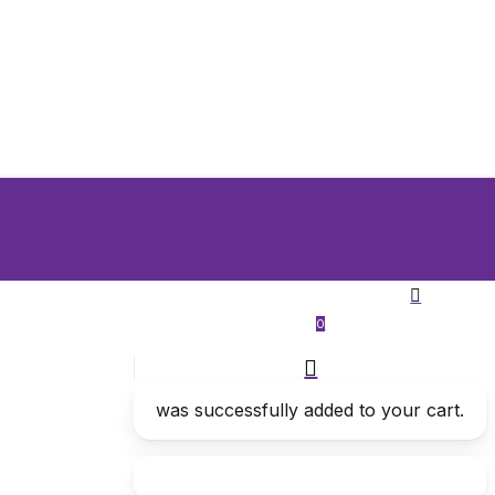
search
0
was successfully added to your cart.
search