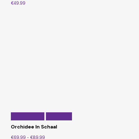
€
49.99
Dit
Select options
Quick View
product
Orchidee In Schaal
heeft
meerdere
Prijsklasse:
€
69.99
-
€
89.99