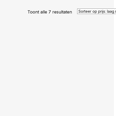
Gesorteerd
Toont alle 7 resultaten
op
prijs:
laag
naar
hoog