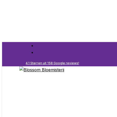
Skip
to
main
content
facebook
instagram
4.1 Sterren uit 158 Google reviews!
Menu