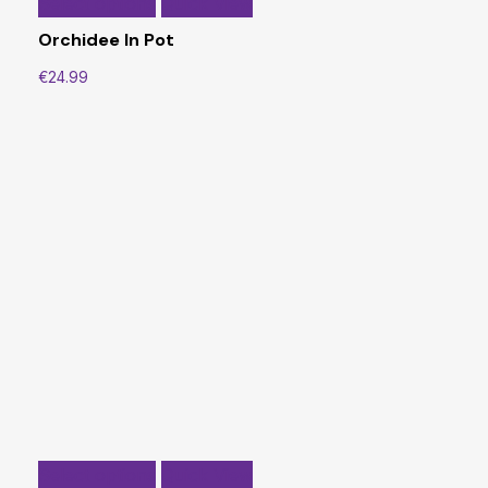
Select options
Quick View
Orchidee In Pot
€
24.99
Dit
Select options
Quick View
product