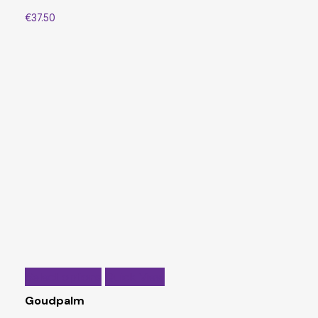
€
37.50
Select options
Quick View
Goudpalm