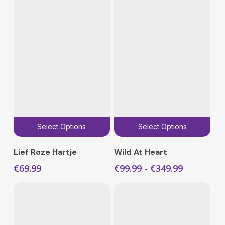
Dit
Select Options
Select Options
pro
hee
Lief Roze Hartje
Wild At Heart
mee
Prijsklass
€
69.99
€
99.99
-
€
349.99
vari
€99.99
Dez
tot
€349.99
opti
kan