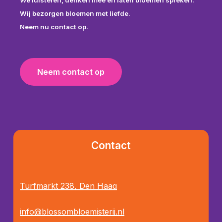
We luisteren, denken mee en laten bloemen spreken.
Wij bezorgen bloemen met liefde.
Neem nu contact op.
N
e
e
m
c
o
n
t
a
c
t
o
p
Contact
Turfmarkt 238, Den Haag
info@blossombloemisterij.nl