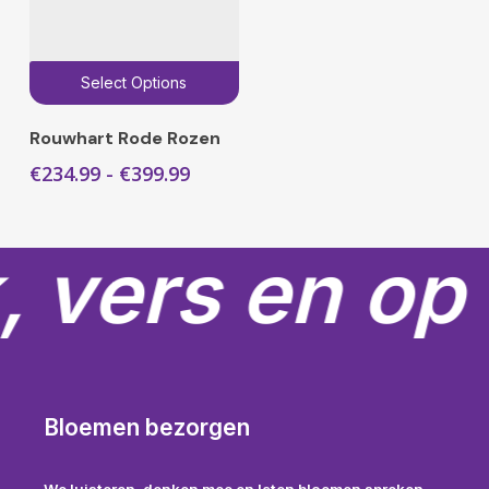
Dit
Select Options
product
heeft
Rouwhart Rode Rozen
meerdere
Prijsklasse:
€
234.99
-
€
399.99
variaties.
€234.99
Deze
tot
€399.99
optie
, vers en op 
kan
gekozen
worden
op
de
productpagina
Bloemen bezorgen