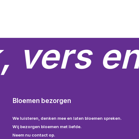
D
tot
€369.99
o
k
g
w
, vers en
o
d
p
Bloemen bezorgen
We luisteren, denken mee en laten bloemen spreken.
Wij bezorgen bloemen met liefde.
Neem nu contact op.