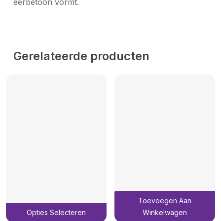
eerbetoon vormt.
Gerelateerde producten
Toevoegen Aan
Dit
Opties Selecteren
Winkelwagen