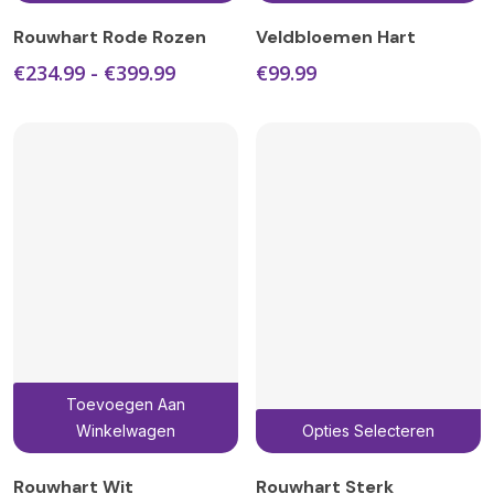
product
heeft
Rouwhart Rode Rozen
Veldbloemen Hart
meerdere
Prijsklasse:
€
234.99
-
€
399.99
€
99.99
variaties.
€234.99
Deze
tot
€399.99
optie
kan
gekozen
worden
op
de
productpagina
Toevoegen Aan
D
Winkelwagen
Opties Selecteren
p
h
Rouwhart Wit
Rouwhart Sterk