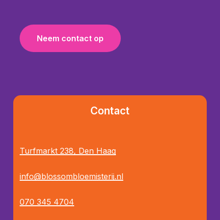
N
e
e
m
c
o
n
t
a
c
t
o
p
Contact
Turfmarkt 238, Den Haag
info@blossombloemisterij.nl
070 345 4704