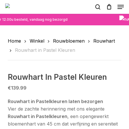
Skip
Men
to
search
main
 12.00u besteld, vandaag nog bezorgd
A
content
Home
Winkel
Rouwbloemen
Rouwhart
Rouwhart in Pastel Kleuren
Rouwhart In Pastel Kleuren
€
139.99
Rouwhart in Pastelkleuren laten bezorgen
Vier de zachte herinnering met ons elegante
Rouwhart in Pastelkleuren
, een opengewerkt
bloemenhart van 45 cm dat verfijning en sereniteit