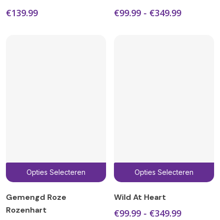
m
Prijsklas
€
139.99
€
99.99
-
€
349.99
v
€99.99
D
tot
€349.99
o
k
g
w
o
d
p
Dit
D
Opties Selecteren
Opties Selecteren
product
p
heeft
h
Gemengd Roze
Wild At Heart
meerdere
m
Rozenhart
Prijsklas
€
99.99
-
€
349.99
variaties.
v