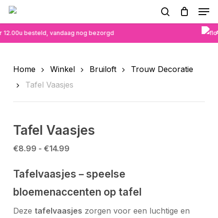
Skip
Men
to
search
main
 12.00u besteld, vandaag nog bezorgd
A
content
Home
Winkel
Bruiloft
Trouw Decoratie
Tafel Vaasjes
Tafel Vaasjes
Prijsklasse:
€
8.99
-
€
14.99
€8.99
tot
Tafelvaasjes – speelse
€14.99
bloemenaccenten op tafel
Deze
tafelvaasjes
zorgen voor een luchtige en