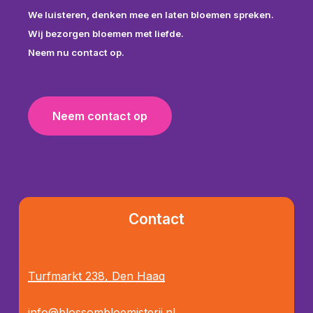
We luisteren, denken mee en laten bloemen spreken.
Wij bezorgen bloemen met liefde.
Neem nu contact op.
N
e
e
m
c
o
n
t
a
c
t
o
p
Contact
Turfmarkt 238, Den Haag
info@blossombloemisterij.nl