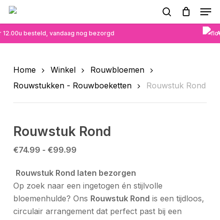
Skip
Men
to
search
main
 12.00u besteld, vandaag nog bezorgd
A
content
Home
Winkel
Rouwbloemen
Rouwstukken - Rouwboeketten
Rouwstuk Rond
Rouwstuk Rond
Prijsklasse:
€
74.99
-
€
99.99
€74.99
️
Rouwstuk Rond laten bezorgen
tot
Op zoek naar een ingetogen én stijlvolle
€99.99
bloemenhulde? Ons
Rouwstuk Rond
is een tijdloos,
circulair arrangement dat perfect past bij een