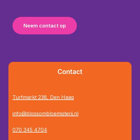
N
e
e
m
c
o
n
t
a
c
t
o
p
Contact
Turfmarkt 238, Den Haag
info@blossombloemisterij.nl
070 345 4704