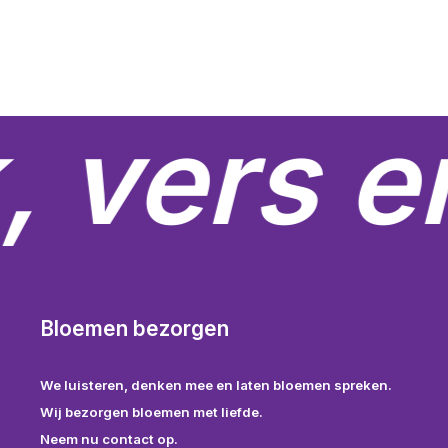
Deze
D
tot
tot
€69.99
€299.99
optie
o
kan
k
gekozen
g
worden
w
, vers e
op
o
de
d
productpagina
p
Bloemen bezorgen
We luisteren, denken mee en laten bloemen spreken.
Wij bezorgen bloemen met liefde.
Neem nu contact op.