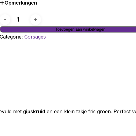
Opmerkingen
Coursage
Roos
Toevoegen aan winkelwagen
aantal
Categorie:
Corsages
gevuld met
gipskruid
en een klein takje fris groen. Perfect 