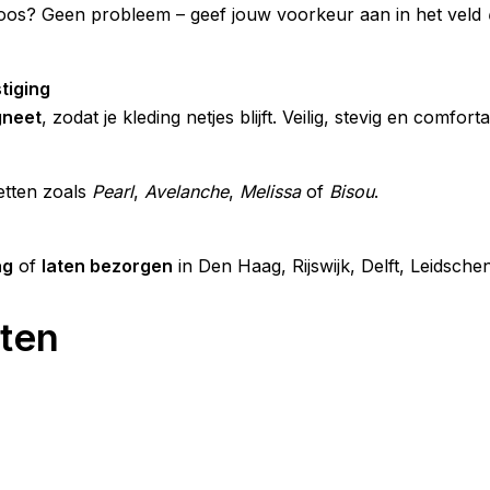
oos? Geen probleem – geef jouw voorkeur aan in het veld
tiging
neet
, zodat je kleding netjes blijft. Veilig, stevig en comfort
etten zoals
Pearl
,
Avelanche
,
Melissa
of
Bisou
.
ag
of
laten bezorgen
in Den Haag, Rijswijk, Delft, Leids
ten