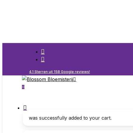
Skip
to
main
content
facebook
instagram
4.1 Sterren uit 158 Google reviews!
search
0
Menu
search
was successfully added to your cart.