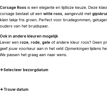
Corsage Roos
is een elegante en tijdloze keuze. Deze klas
corsage bestaat uit een
witte roos
, aangevuld met
gipskru
klein takje fris groen. Perfect voor bruidegommen, getuige
ouders van het bruidspaar.
Ook in andere kleuren mogelijk
Liever een
roze
,
rode
,
gele
of andere kleur roos? Geen p
geef jouw voorkeur aan in het veld
Opmerkingen
tijdens he
We passen het graag aan naar wens.
Selecteer bezorgdatum
Trouw datum