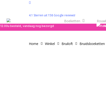
Skip
facebook
to
instagram
main
4.1 Sterren uit 158 Google reviews!
Boeketten
Rouw
content
12.00u besteld, vandaag nog bezorgd
Alt
Home
Winkel
Bruiloft
Bruidsboeketten