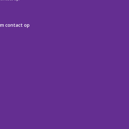
m
c
o
n
t
a
c
t
o
p