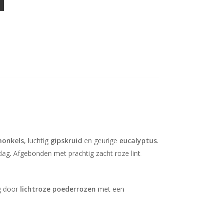
nonkels
, luchtig
gipskruid
en geurige
eucalyptus
.
dag. Afgebonden met prachtig zacht roze lint.
ig door
lichtroze poederrozen
met een