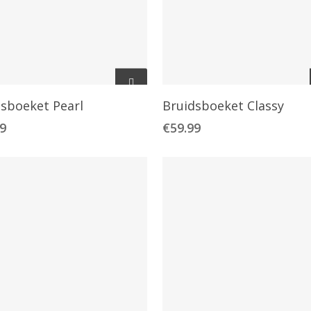
Toevoegen Aan
Toevoegen Aan
dsboeket Pearl
Bruidsboeket Classy
Winkelwagen
Winkelwagen
99
€
59.99