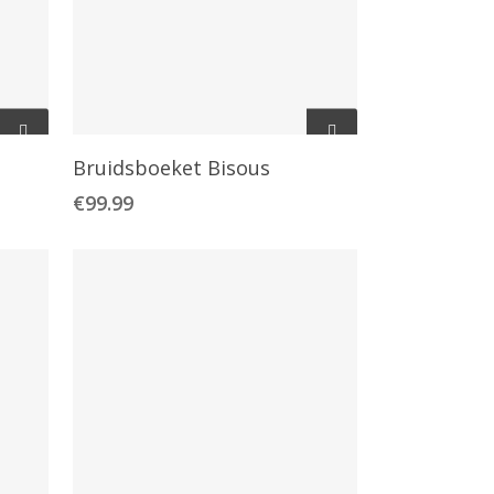
Toevoegen Aan
Bruidsboeket Bisous
Winkelwagen
€
99.99