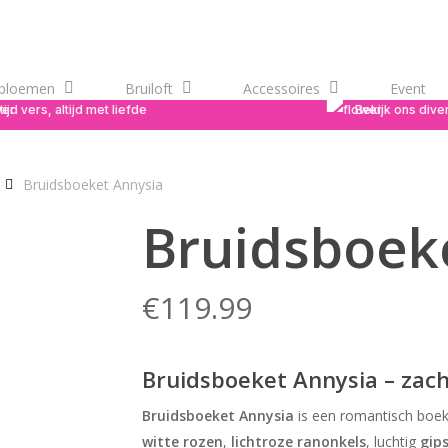
bloemen
Bruiloft
Accessoires
Event
ijd vers, altijd met liefde
Bekijk ons dive
Bruidsboeket Annysia
Bruidsboek
€
119.99
Bruidsboeket Annysia – zach
Bruidsboeket Annysia
is een romantisch boeke
witte rozen
,
lichtroze ranonkels
, luchtig
gip