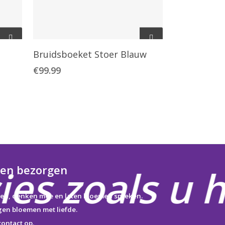
Toevoegen Aan
Bruidsboeket Stoer Blauw
Winkelwagen
€
99.99
es zoals u h
en bezorgen
ren, denken mee en laten bloemen spreken.
gen bloemen met liefde.
ontact op.