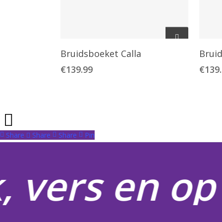
Toevoegen Aan
Bruidsboeket Calla
Brui
Winkelwagen
€
139.99
€
139
Share
Share
Share
Pin
, vers en op