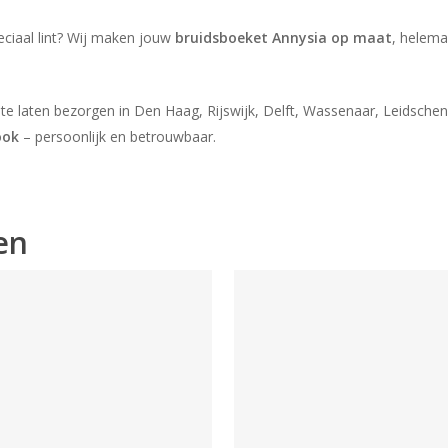
peciaal lint? Wij maken jouw
bruidsboeket Annysia op maat
, helema
te laten bezorgen in Den Haag, Rijswijk, Delft, Wassenaar, Leidsch
ook
– persoonlijk en betrouwbaar.
en