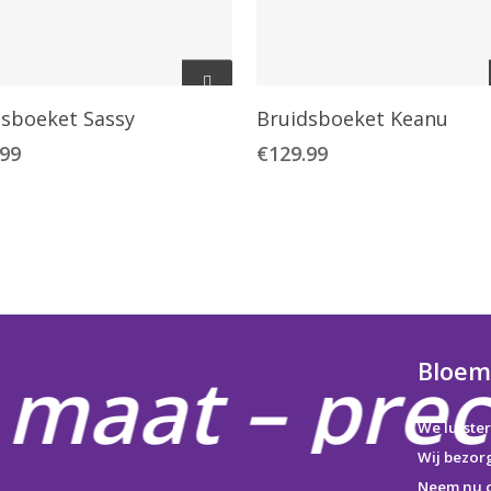
Toevoegen Aan
Toevoegen Aan
dsboeket Sassy
Bruidsboeket Keanu
Winkelwagen
Winkelwagen
.99
€
129.99
 maat – preci
Bloem
We luiste
Wij bezor
Neem nu c