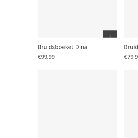
Toevoegen Aan
Bruidsboeket Dina
Brui
Winkelwagen
€
99.99
€
79.