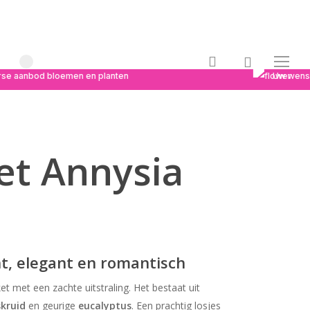
0
search
Menu
rse aanbod bloemen en planten
Uw wens, 
et Annysia
t, elegant en romantisch
t met een zachte uitstraling. Het bestaat uit
skruid
en geurige
eucalyptus
. Een prachtig losjes